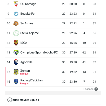
CO Korhogo
8
29
30:30
0
38
10
Bouaké Fc
9
29
23:23
0
38
9
So Armee
10
29
22:21
1
37
9
Stella Adjame
11
29
22:26
-4
36
9
ISCA
12
29
15:25
-10
36
10
Olympique Sport d'Abobo FC
13
30
27:39
-12
34
9
Agboville
14
30
19:30
-11
32
7
Zoman
15
30
19:32
-13
31
7
Relégué
Racing D'abidjan
16
30
23:30
-7
28
6
Relégué
Legenda
?
brise-cravate Ligue 1