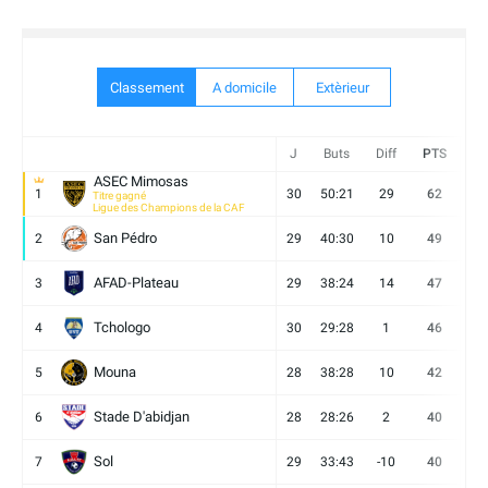
Classement
A domicile
Extèrieur
J
Buts
Diff
PTS
V
ASEC Mimosas
1
30
50:21
29
62
19
Titre gagné
Ligue des Champions de la CAF
San Pédro
2
29
40:30
10
49
13
AFAD-Plateau
3
29
38:24
14
47
13
Tchologo
4
30
29:28
1
46
12
Mouna
5
28
38:28
10
42
12
Stade D'abidjan
6
28
28:26
2
40
11
Sol
7
29
33:43
-10
40
12