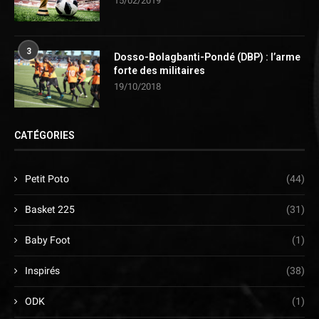
15/02/2019
3
Dosso-Bolagbanti-Pondé (DBP) : l’arme
forte des militaires
19/10/2018
CATÉGORIES
Petit Poto
(44)
Basket 225
(31)
Baby Foot
(1)
Inspirés
(38)
ODK
(1)