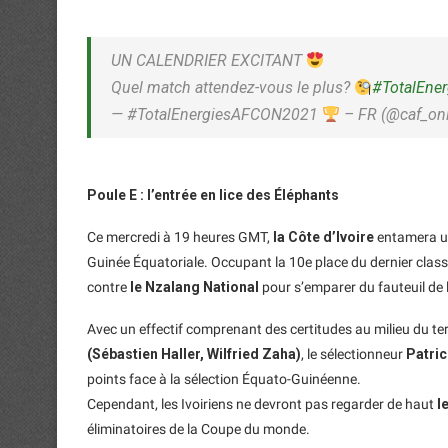
UN CALENDRIER EXCITANT
Quel match attendez-vous le plus?
#TotalEne
— #TotalEnergiesAFCON2021
– FR (@caf_on
Poule E : l’entrée en lice des Éléphants
Ce mercredi à 19 heures GMT,
la Côte d’Ivoire
entamera un
Guinée Équatoriale. Occupant la 10e place du dernier clas
contre
le Nzalang National
pour s’emparer du fauteuil de 
Avec un effectif comprenant des certitudes au milieu du 
(Sébastien Haller, Wilfried Zaha)
, le sélectionneur
Patric
points face à la sélection Équato-Guinéenne.
Cependant, les Ivoiriens ne devront pas regarder de haut
l
éliminatoires de la Coupe du monde.