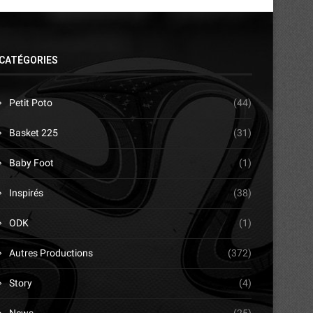
CATÉGORIES
Petit Poto
(44)
Basket 225
(31)
Baby Foot
(1)
Inspirés
(38)
ODK
(1)
Autres Productions
(372)
Story
(4)