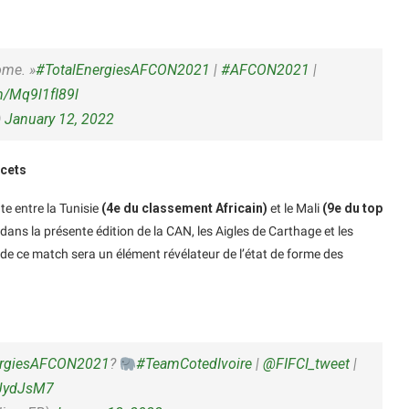
ome. »
#TotalEnergiesAFCON2021
|
#AFCON2021
|
om/Mq9l1fI89l
)
January 12, 2022
ucets
te entre la Tunisie
(4e du classement Africain)
et le Mali
(9e du top
ans la présente édition de la CAN, les Aigles de Carthage et les
ue de ce match sera un élément révélateur de l’état de forme des
ergiesAFCON2021
?
#TeamCotedIvoire
|
@FIFCI_tweet
|
5JydJsM7