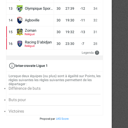
Olympique Sport d'Abobo FC
13
30
27:39
-12
34
9
7
14
Agboville
14
30
19:30
-11
32
7
11
12
Zoman
15
30
19:32
-13
31
7
10
13
Relégué
Racing D'abidjan
16
30
23:30
-7
28
6
10
14
Relégué
Legenda
?
brise-cravate Ligue 1
Lorsque deux équipes (ou plus) sont à égalité sur Points, les
règles suivantes les règles suivantes permettent de les
départager :
Différence de buts
Buts pour
Victoires
Proposé par
LKS Score