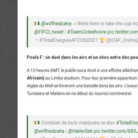
@wilfriedzaha
: « We’re here to take the cup h
@FIFCI_tweet
|
#TeamCotedIvoire
pic.twitter.c
— #TotalEnergiesAFCON2021
(@CAF_Online
Poule F : un duel dans les airs et un choc entre des po
A 13 heures GMT, le public aura droit à une affiche alléchan
Africain)
au Limbe stadium. Pour leur première apparition d
Aigles du Mali se livreront une bataille dans les airs. L’iss
Tunisiens et Maliens en ce début du tournoi continental.
Combien de buts marquera ce duo
#TotalEn
@wilfriedzaha
|
@HallerSeb
pic.twitter.com/6B