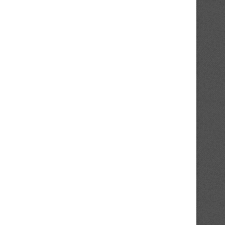
Les lauréats des titres individuels
C’est aujourd’hui la grande
dévoilés
06/02/2022
07/02/2022