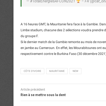
— #TotalEnergiesAFCON2021
– FR (@caf_on
A 16 heures GMT, la Mauritanie fera face à la Gambie. Dan
Limbe stadium, chacune des 2 sélections voudra prendre des
du groupe F.
Si le dernier match de la Gambie remonte au mois de novemb
en jambe au Cameroun. En effet, les Mourabitounes ont eu
respectivement contre le Burkina Faso (30 décembre 2021) 
CÔTE D'IVOIRE
MAURITANIE
NEW
Article précédent
Rien à se mettre sous la dent