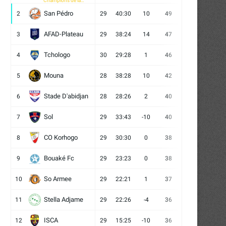
Champions de la
CAF
San Pédro
2
29
40:30
10
49
13
10
6
AFAD-Plateau
3
29
38:24
14
47
13
8
8
Tchologo
4
30
29:28
1
46
12
10
8
Mouna
5
28
38:28
10
42
12
6
10
Stade D'abidjan
6
28
28:26
2
40
11
7
10
Sol
7
29
33:43
-10
40
12
4
13
CO Korhogo
8
29
30:30
0
38
10
8
11
Bouaké Fc
9
29
23:23
0
38
9
11
9
So Armee
10
29
22:21
1
37
9
10
10
Stella Adjame
11
29
22:26
-4
36
9
9
11
ISCA
12
29
15:25
-10
36
10
6
13