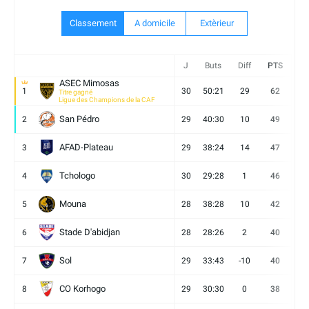
Classement
A domicile
Extèrieur
J
Buts
Diff
PTS
V
ASEC Mimosas
1
30
50:21
29
62
19
Titre gagné
Ligue des Champions de la CAF
San Pédro
2
29
40:30
10
49
13
AFAD-Plateau
3
29
38:24
14
47
13
Tchologo
4
30
29:28
1
46
12
Mouna
5
28
38:28
10
42
12
Stade D'abidjan
6
28
28:26
2
40
11
Sol
7
29
33:43
-10
40
12
CO Korhogo
8
29
30:30
0
38
10