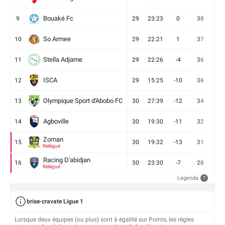
Bouaké Fc
9
29
23:23
0
38
9
So Armee
10
29
22:21
1
37
9
Stella Adjame
11
29
22:26
-4
36
9
ISCA
12
29
15:25
-10
36
10
Olympique Sport d'Abobo FC
13
30
27:39
-12
34
9
Agboville
14
30
19:30
-11
32
7
Zoman
15
30
19:32
-13
31
7
Relégué
Racing D'abidjan
16
30
23:30
-7
28
6
Relégué
Legenda
?
brise-cravate Ligue 1
Lorsque deux équipes (ou plus) sont à égalité sur Points, les règles