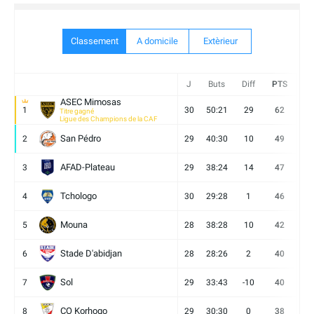
Classement
A domicile
Extèrieur
J
Buts
Diff
PTS
V
ASEC Mimosas
1
30
50:21
29
62
19
Titre gagné
Ligue des Champions de la CAF
San Pédro
2
29
40:30
10
49
13
AFAD-Plateau
3
29
38:24
14
47
13
Tchologo
4
30
29:28
1
46
12
Mouna
5
28
38:28
10
42
12
Stade D'abidjan
6
28
28:26
2
40
11
Sol
7
29
33:43
-10
40
12
CO Korhogo
8
29
30:30
0
38
10