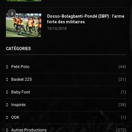
3
Dosso-Bolagbanti-Pondé (DBP) : l’arme
forte des militaires
19/10/2018
CATÉGORIES
Petit Poto
(44)
Basket 225
(31)
Baby Foot
(1)
Inspirés
(38)
ODK
(1)
Autres Productions
(372)