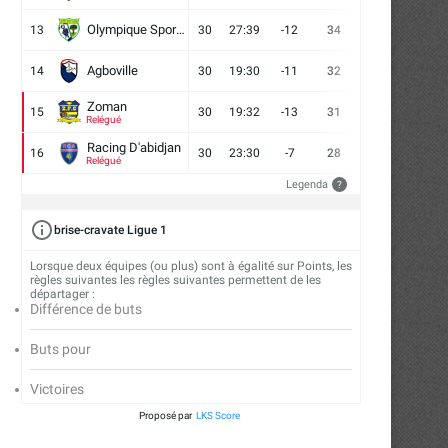
Olympique Sport d'Abobo FC
13
30
27:39
-12
34
9
7
14
Agboville
14
30
19:30
-11
32
7
11
12
Zoman
15
30
19:32
-13
31
7
10
13
Relégué
Racing D'abidjan
16
30
23:30
-7
28
6
10
14
Relégué
Legenda
?
brise-cravate Ligue 1
Lorsque deux équipes (ou plus) sont à égalité sur Points, les
règles suivantes les règles suivantes permettent de les
départager :
Différence de buts
Buts pour
Victoires
Proposé par
LKS Score