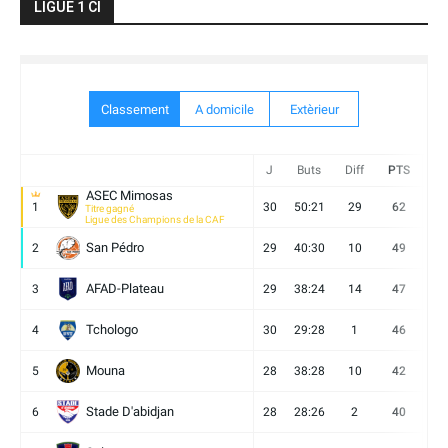
LIGUE 1 CI
Classement
A domicile
Extèrieur
J
Buts
Diff
PTS
V
ASEC Mimosas
1
30
50:21
29
62
19
Titre gagné
Ligue des Champions de la CAF
San Pédro
2
29
40:30
10
49
13
AFAD-Plateau
3
29
38:24
14
47
13
Tchologo
4
30
29:28
1
46
12
Mouna
5
28
38:28
10
42
12
Stade D'abidjan
6
28
28:26
2
40
11