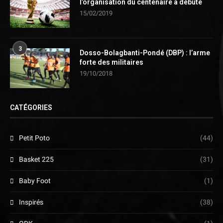
l’organisation du centenaire a débuté
15/02/2019
3
Dosso-Bolagbanti-Pondé (DBP) : l’arme
forte des militaires
19/10/2018
CATÉGORIES
Petit Poto
(44)
Basket 225
(31)
Baby Foot
(1)
Inspirés
(38)