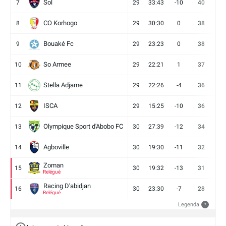
Sol
7
29
33:43
-10
40
12
CO Korhogo
8
29
30:30
0
38
10
Bouaké Fc
9
29
23:23
0
38
9
So Armee
10
29
22:21
1
37
9
Stella Adjame
11
29
22:26
-4
36
9
ISCA
12
29
15:25
-10
36
10
Olympique Sport d'Abobo FC
13
30
27:39
-12
34
9
Agboville
14
30
19:30
-11
32
7
Zoman
15
30
19:32
-13
31
7
Relégué
Racing D'abidjan
16
30
23:30
-7
28
6
Relégué
Legenda
?