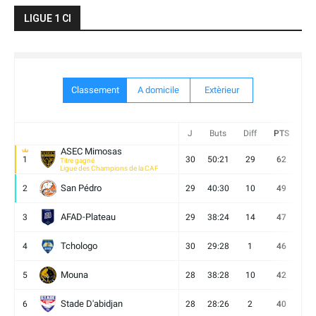
LIGUE 1 CI
Classement
A domicile
Extèrieur
J
Buts
Diff
PTS
V
ASEC Mimosas
1
30
50:21
29
62
19
Titre gagné
Ligue des Champions de la CAF
San Pédro
2
29
40:30
10
49
13
AFAD-Plateau
3
29
38:24
14
47
13
Tchologo
4
30
29:28
1
46
12
Mouna
5
28
38:28
10
42
12
Stade D'abidjan
6
28
28:26
2
40
11