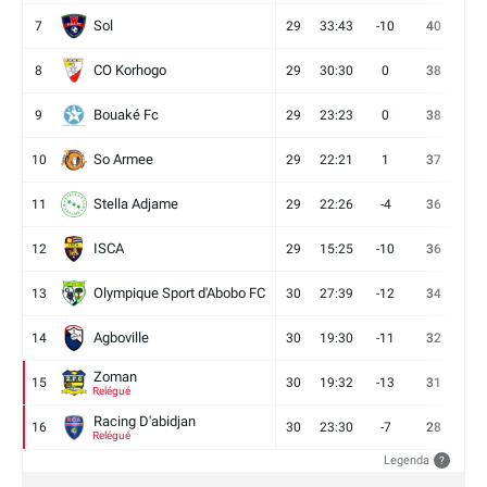
Sol
7
29
33:43
-10
40
12
CO Korhogo
8
29
30:30
0
38
10
Bouaké Fc
9
29
23:23
0
38
9
So Armee
10
29
22:21
1
37
9
Stella Adjame
11
29
22:26
-4
36
9
ISCA
12
29
15:25
-10
36
10
Olympique Sport d'Abobo FC
13
30
27:39
-12
34
9
Agboville
14
30
19:30
-11
32
7
Zoman
15
30
19:32
-13
31
7
Relégué
Racing D'abidjan
16
30
23:30
-7
28
6
Relégué
Legenda
?