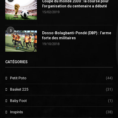
Coupe du monde 2030 : la course pour
l’organisation du centenaire a débuté
15/02/2019
3
Dosso-Bolagbanti-Pondé (DBP) : l’arme
forte des militaires
19/10/2018
CATÉGORIES
Petit Poto
(44)
Basket 225
(31)
Baby Foot
(1)
Inspirés
(38)