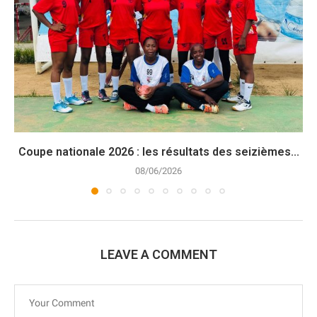
Coupe nationale 2026 : les résultats des seizièmes...
08/06/2026
LEAVE A COMMENT