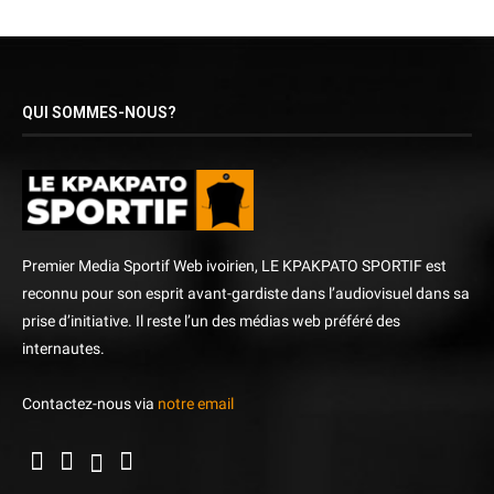
QUI SOMMES-NOUS?
Premier Media Sportif Web ivoirien, LE KPAKPATO SPORTIF est
reconnu pour son esprit avant-gardiste dans l’audiovisuel dans sa
prise d’initiative. Il reste l’un des médias web préféré des
internautes.
Contactez-nous via
notre email