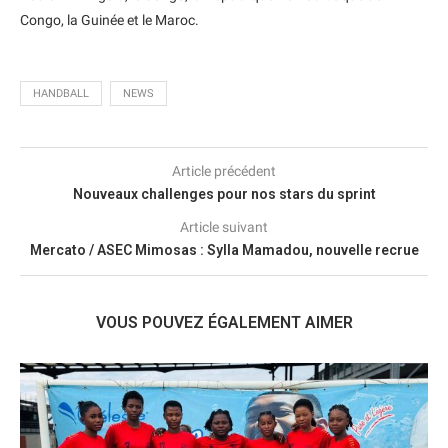
Congo, la Guinée et le Maroc.
HANDBALL
NEWS
Article précédent
Nouveaux challenges pour nos stars du sprint
Article suivant
Mercato / ASEC Mimosas : Sylla Mamadou, nouvelle recrue
VOUS POUVEZ ÉGALEMENT AIMER