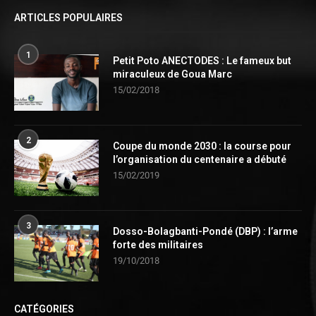
ARTICLES POPULAIRES
1
Petit Poto ANECTODES : Le fameux but
miraculeux de Goua Marc
15/02/2018
2
Coupe du monde 2030 : la course pour
l’organisation du centenaire a débuté
15/02/2019
3
Dosso-Bolagbanti-Pondé (DBP) : l’arme
forte des militaires
19/10/2018
CATÉGORIES