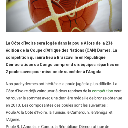
La Côte d’Ivoire sera logée dans la poule A lors de la 23è
édition de la Coupe d’Afrique des Nations (CAN) Dames. La
compétition qui aura lieu à Brazzaville en République
Démocratique du Congo comprend dix équipes réparties en
2 poules avec pour mission de succéder à l’Angola.
Nos pachydermes ont hérité de la poule jugée la plus difficile. La
Côte d’Ivoire déjà vainqueur à deux reprises de la
compétition
veut
retrouver le sommet avec une dernière médaille de bronze obtenue
en 2010. Les composantes des poules sont les suivantes :
Poule A: la Cote d’Ivoire, la Tunisie, le Cameroun, le Sénégal et
l’Algérie.
Poule B: L’Angola, le Congo, la République Démocratique de