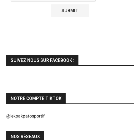
SUIVEZ NOUS SUR FACEBOOK :
NOTRE COMPTE TIKTOK
@lekpakpatosportif
NOS RÉSEAUX