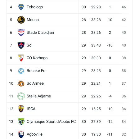
Tchologo
4
30
29:28
1
46
12
Mouna
5
28
38:28
10
42
12
Stade D'abidjan
6
28
28:26
2
40
11
Sol
7
29
33:43
-10
40
12
CO Korhogo
8
29
30:30
0
38
10
Bouaké Fc
9
29
23:23
0
38
9
So Armee
10
29
22:21
1
37
9
Stella Adjame
11
29
22:26
-4
36
9
ISCA
12
29
15:25
-10
36
10
Olympique Sport d'Abobo FC
13
30
27:39
-12
34
9
Agboville
14
30
19:30
-11
32
7