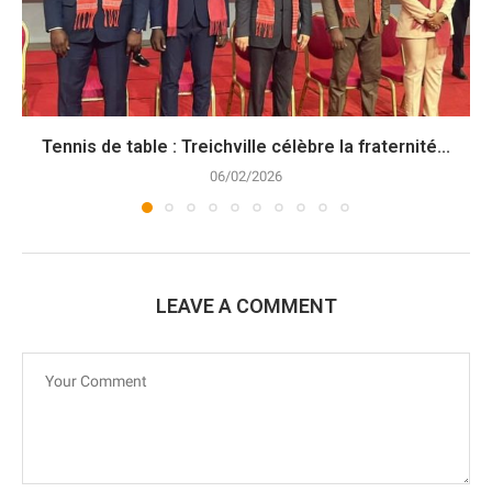
Tennis de table : Treichville célèbre la fraternité...
06/02/2026
LEAVE A COMMENT