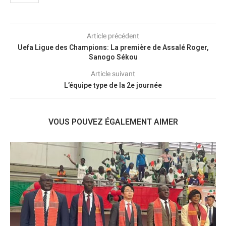
Article précédent
Uefa Ligue des Champions: La première de Assalé Roger,
Sanogo Sékou
Article suivant
L’équipe type de la 2e journée
VOUS POUVEZ ÉGALEMENT AIMER