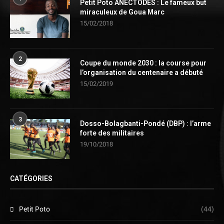
Petit Poto ANECTODES : Le fameux but
miraculeux de Goua Marc
15/02/2018
2
Coupe du monde 2030 : la course pour
l’organisation du centenaire a débuté
15/02/2019
3
Dosso-Bolagbanti-Pondé (DBP) : l’arme
forte des militaires
19/10/2018
CATÉGORIES
Petit Poto
(44)