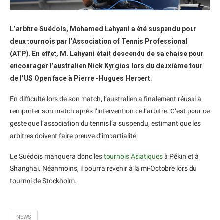
L’arbitre Suédois, Mohamed Lahyani a été suspendu pour
deux tournois par l’Association of Tennis Professional
(ATP).
En effet, M. Lahyani était descendu de sa chaise pour
encourager l’australien Nick Kyrgios lors du deuxième tour
de l’US Open face à Pierre -Hugues Herbert
.
En difficulté lors de son match, l’australien a finalement réussi à
remporter son match après l’intervention de l’arbitre. C’est pour ce
geste que l’association du tennis l’a suspendu, estimant que les
arbitres doivent faire preuve d’impartialité.
Le Suédois manquera donc les
tournois Asiatiques
à Pékin et à
Shanghai. Néanmoins, il pourra revenir à la mi-Octobre lors du
tournoi de Stockholm.
NEWS