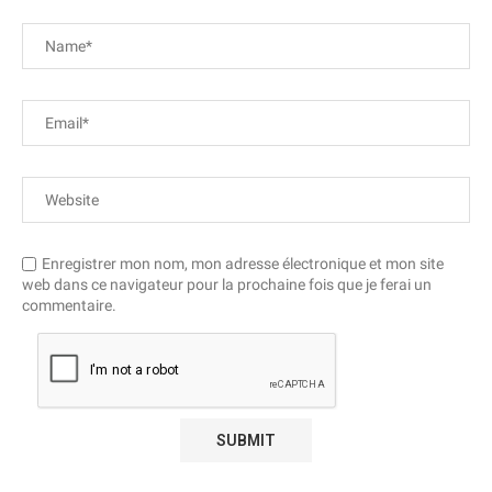
Enregistrer mon nom, mon adresse électronique et mon site
web dans ce navigateur pour la prochaine fois que je ferai un
commentaire.