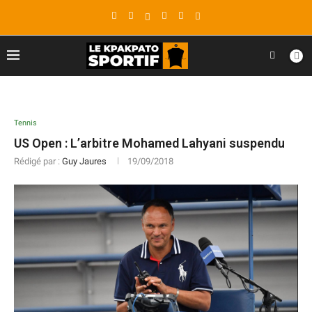
link alternatif bento4d
situs togel online
link slot terpercaya
thepubtheatre
slot gacor hari ini
slot gacor hari ini
link slot gacor
toto slot gacor
bandar togel
sydney night
situs gacor
slot thailand
slot maxwin
situs gacor
situs gacor
togel online
slot thailand
situs gacor
togel online
slot thailand
situs gacor
bento4d
situs togel
slot gacor
bento4d
bento4d
bento4d
situs togel
bento4d
bento4d
bento4d
bento4d
bento4d
situs togel
slot gacor
situs togel
situs togel
situs togel
situs togel
bento4d
toto online
link gacor
slot gacor
slot gacor
situs togel
situs togel
slot gacor
situs togel
situs togel
slot online
link gacor
bento4d
slot online
bento4d
situs togel
situs togel
slot online
situs toto
situs toto
toto togel
situs slot
situs slot
slot resmi
situs slot
toto togel
situs toto
situs toto
situs toto
toto togel
situs slot
situs slot
situs toto
situs slot
toto togel
login toto
toto togel
situs toto
situs toto
toto togel
situs toto
toto togel
situs slot
toto togel
toto togel
toto togel
slot resmi
situs slot
situs toto
toto togel
toto togel
toto togel
situs toto
toto togel
situs toto
situs slot
situs slot
situs toto
situs toto
situs toto
toto togel
slot resmi
situs toto
situs toto
situs toto
situs slot
toto slot
toto slot
toto slot
slot 4d
toto slot
toto slot
link slot
toto slot
toto slot
link slot
toto slot
toto slot
toto slot
rtp slot live
toto slot
toto slot
link slot
toto slot
toto slot
toto slot
toto slot
toto slot
toto slot
link slot
toto slot
toto slot
toto slot
toto slot
toto slot
toto slot
link slot
link slot
rtp slot
togel
Tennis
US Open : L’arbitre Mohamed Lahyani suspendu
Rédigé par :
Guy Jaures
19/09/2018