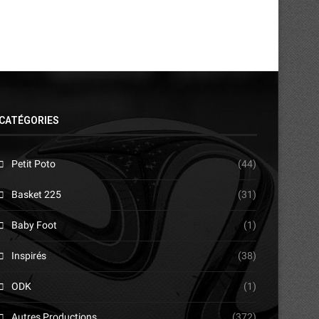
CATÉGORIES
Petit Poto
(44)
Basket 225
(31)
Baby Foot
(1)
Inspirés
(38)
ODK
(1)
Autres Productions
(372)