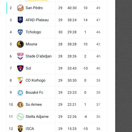
Champions de la
CAF
San Pédro
2
29
40:30
10
49
13
10
6
AFAD-Plateau
3
29
38:24
14
47
13
8
8
Tchologo
4
30
29:28
1
46
12
10
8
Mouna
5
28
38:28
10
42
12
6
10
Stade D'abidjan
6
28
28:26
2
40
11
7
10
Sol
7
29
33:43
-10
40
12
4
13
CO Korhogo
8
29
30:30
0
38
10
8
11
Bouaké Fc
9
29
23:23
0
38
9
11
9
So Armee
10
29
22:21
1
37
9
10
10
Stella Adjame
11
29
22:26
-4
36
9
9
11
ISCA
12
29
15:25
-10
36
10
6
13