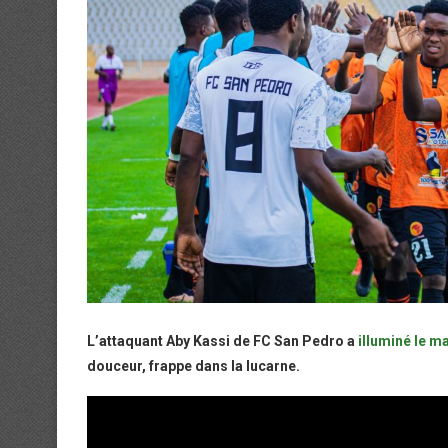
L’attaquant Aby Kassi de FC San Pedro a
illuminé le m
douceur, frappe dans la lucarne.