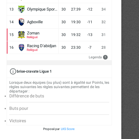
Olympique Sport d'Abobo FC
13
30
27:39
-12
34
9
7
14
Agboville
14
30
19:30
-11
32
7
11
12
Zoman
15
30
19:32
-13
31
7
10
13
Relégué
Racing D'abidjan
16
30
23:30
-7
28
6
10
14
Relégué
Legenda
?
brise-cravate Ligue 1
Lorsque deux équipes (ou plus) sont à égalité sur Points, les
règles suivantes les règles suivantes permettent de les
départager :
Différence de buts
La conférence de lancement de
Autour de l’aire de jeu –
Buts pour
Mousso Foot 2026
astuces...
16/07/2026
13/07/2026
Victoires
Proposé par
LKS Score