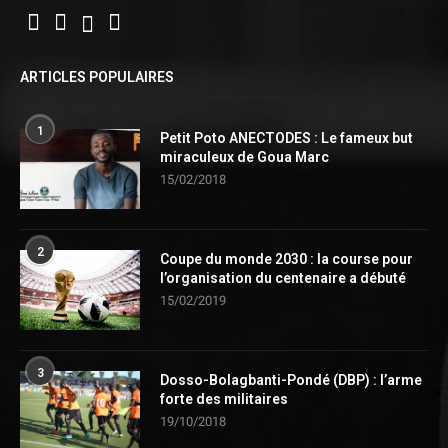
ARTICLES POPULAIRES
1
Petit Poto ANECTODES : Le fameux but
miraculeux de Goua Marc
15/02/2018
2
Coupe du monde 2030 : la course pour
l’organisation du centenaire a débuté
15/02/2019
3
Dosso-Bolagbanti-Pondé (DBP) : l’arme
forte des militaires
19/10/2018