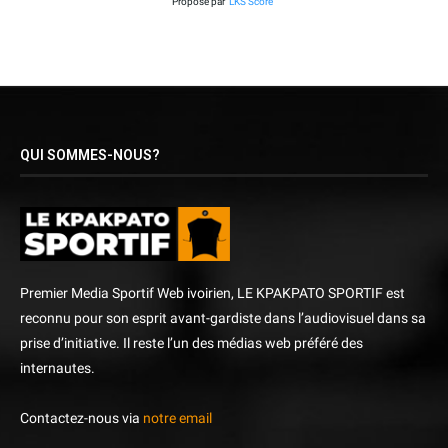
Proposé par
LKS Score
QUI SOMMES-NOUS?
Premier Media Sportif Web ivoirien, LE KPAKPATO SPORTIF est
reconnu pour son esprit avant-gardiste dans l’audiovisuel dans sa
prise d’initiative. Il reste l’un des médias web préféré des
internautes.
Contactez-nous via
notre email