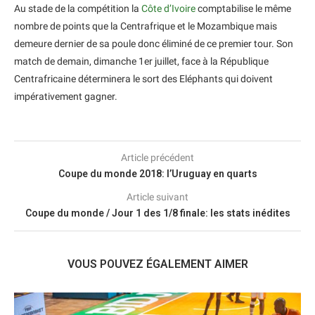
Au stade de la compétition la
Côte d’Ivoire
comptabilise le même
nombre de points que la Centrafrique et le Mozambique mais
demeure dernier de sa poule donc éliminé de ce premier tour. Son
match de demain, dimanche 1er juillet, face à la République
Centrafricaine déterminera le sort des Eléphants qui doivent
impérativement gagner.
Article précédent
Coupe du monde 2018: l’Uruguay en quarts
Article suivant
Coupe du monde / Jour 1 des 1/8 finale: les stats inédites
VOUS POUVEZ ÉGALEMENT AIMER