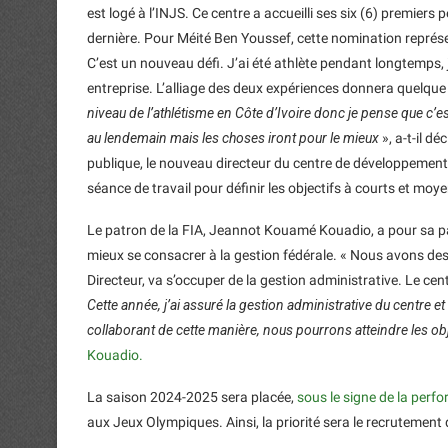
est logé à l’INJS. Ce centre a accueilli ses six (6) premier
dernière. Pour Méité Ben Youssef, cette nomination représen
C’est un nouveau défi. J’ai été athlète pendant longtemps
entreprise. L’alliage des deux expériences donnera quelque c
niveau de l’athlétisme en Côte d’Ivoire donc je pense que c’e
au lendemain mais les choses iront pour le mieux
», a-t-il d
publique, le nouveau directeur du centre de développement 
séance de travail pour définir les objectifs à courts et moy
Le patron de la FIA, Jeannot Kouamé Kouadio, a pour sa part
mieux se consacrer à la gestion fédérale. « Nous avons des 
Directeur, va s’occuper de la gestion administrative. Le cen
Cette année, j’ai assuré la gestion administrative du centre et 
collaborant de cette manière, nous pourrons atteindre les o
Kouadio.
La saison 2024-2025 sera placée,
sous le signe de la perf
aux Jeux Olympiques. Ainsi, la priorité sera le recrutement 