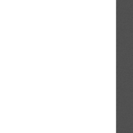
eeting International Gabriel Tiacoh
Para-athlétisme : l’INJS accu
: une 24e édition...
première étape des..