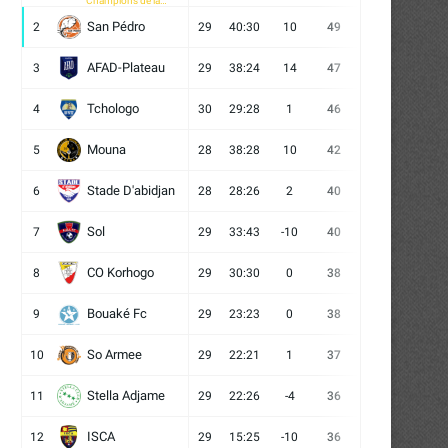
Champions de la
CAF
San Pédro
2
29
40:30
10
49
13
10
6
AFAD-Plateau
3
29
38:24
14
47
13
8
8
Tchologo
4
30
29:28
1
46
12
10
8
Mouna
5
28
38:28
10
42
12
6
10
Stade D'abidjan
6
28
28:26
2
40
11
7
10
Sol
7
29
33:43
-10
40
12
4
13
CO Korhogo
8
29
30:30
0
38
10
8
11
Bouaké Fc
9
29
23:23
0
38
9
11
9
So Armee
10
29
22:21
1
37
9
10
10
Stella Adjame
11
29
22:26
-4
36
9
9
11
ISCA
12
29
15:25
-10
36
10
6
13