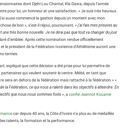
s pensionnaires dont Djehi Lou Chantal, Kla Dawa, depuis l’année
te pour lui, un honneur et une satisfaction. « Je suis très heureux.
, j’ai aussi commencé la gestion depuis un moment avec mon
hose de bon », s’est-il réjoui, poursuivant, «
j’ai fais mes preuves au
st une très bonne nouvelle. Je ne dirai pas que tout va changer du jour
éclaré d’emblée. Après cette nomination rendue officiellement
et le président de la Fédération Ivoirienne d’Athlétisme auront une
ens termes.
, expliqué que cette décision a été prise pour lui permettre de
partenaires qui veulent soutenir le centre. Méité, en tant que
tre sera en dehors de la fédération mais rattaché à la fédération.» «
de la Fédération, ce qui nous a ralenti dans les objectifs à atteindre. En
bjectifs que nous nous sommes fixés
», a
confié Jeannot Kouamé
ormance
car depuis 40 ans, la Côte d’Ivoire n’a plus eu de médaillés
des talents, la formation et la performance.