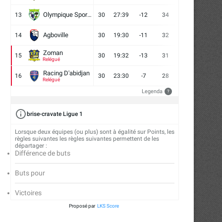
Olympique Sport d'Abobo FC
13
30
27:39
-12
34
9
7
14
Agboville
14
30
19:30
-11
32
7
11
12
Zoman
15
30
19:32
-13
31
7
10
13
Relégué
Racing D'abidjan
16
30
23:30
-7
28
6
10
14
Relégué
Legenda
?
brise-cravate Ligue 1
Lorsque deux équipes (ou plus) sont à égalité sur Points, les
règles suivantes les règles suivantes permettent de les
départager :
Différence de buts
Buts pour
Victoires
Proposé par
LKS Score