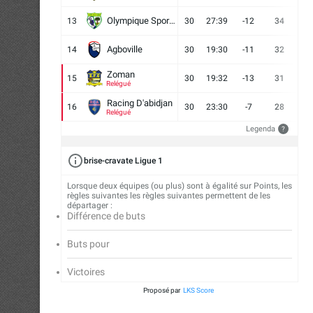
Olympique Sport d'Abobo FC
13
30
27:39
-12
34
9
Agboville
14
30
19:30
-11
32
7
Zoman
15
30
19:32
-13
31
7
Relégué
Racing D'abidjan
16
30
23:30
-7
28
6
Relégué
Legenda
?
brise-cravate Ligue 1
Lorsque deux équipes (ou plus) sont à égalité sur Points, les
règles suivantes les règles suivantes permettent de les
départager :
Différence de buts
Buts pour
Victoires
Proposé par
LKS Score