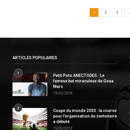
1
2
3
ARTICLES POPULAIRES
1
Petit Poto ANECTODES : Le
fameux but miraculeux de Goua
Marc
15/02/2018
2
Coupe du monde 2030 : la course
pour l’organisation du centenaire
a débuté
15/02/2019