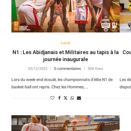
10
6
N
V
D
V
D
8
8
V
V
V
V
V
10
8
N
N
V
V
V
Local
6
10
D
N
V
D
V
N1 : Les Abidjanais et Militaires au tapis à la
Cou
7
10
V
D
D
D
N
journée inaugurale
4
13
D
V
V
D
V
05/12/2022
0 commentaires
504 Vues
Lors du week-end écoulé, les championnats d’élite N1 de
Les de
8
11
D
V
D
D
N
basket-ball ont repris. Chez les Hommes, …
disput
11
9
N
D
V
V
V
10
10
N
N
D
N
V
9
11
V
V
N
V
N
6
13
N
V
D
D
N