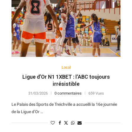
7
14
V
D
D
D
N
11
12
N
D
N
V
V
10
13
D
N
V
D
D
10
14
D
D
D
D
D
Local
Ligue d’Or N1 1XBET : l’ABC toujours
irrésistible
31/03/2026
0 commentaires
659 Vues
Le Palais des Sports de Treichville a accueilli la 16e journée
de la Ligue d’Or …