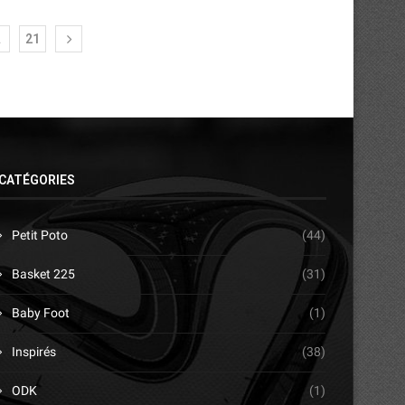
…
21
CATÉGORIES
Petit Poto
(44)
Basket 225
(31)
Baby Foot
(1)
Inspirés
(38)
ODK
(1)