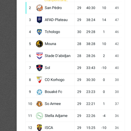
Champions de la
CAF
San Pédro
2
29
40:30
10
49
13
AFAD-Plateau
3
29
38:24
14
47
13
Tchologo
4
30
29:28
1
46
12
Mouna
5
28
38:28
10
42
12
Stade D'abidjan
6
28
28:26
2
40
11
Sol
7
29
33:43
-10
40
12
CO Korhogo
8
29
30:30
0
38
10
Bouaké Fc
9
29
23:23
0
38
9
So Armee
10
29
22:21
1
37
9
Stella Adjame
11
29
22:26
-4
36
9
ISCA
12
29
15:25
-10
36
10