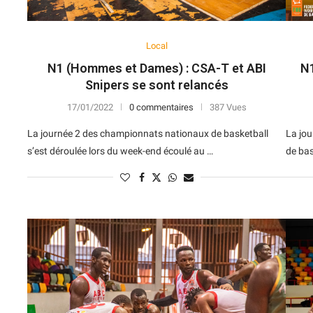
Local
N1 (Hommes et Dames) : CSA-T et ABI
N1
Snipers se sont relancés
17/01/2022
0 commentaires
387 Vues
La journée 2 des championnats nationaux de basketball
La jo
s’est déroulée lors du week-end écoulé au …
de bas
N
D
Forme
D
N
V
V
D
5
6