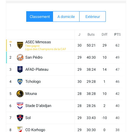
Classement
A domicile
Extèrieur
J
Buts
Diff
PTS
V
ASEC Mimosas
1
30
50:21
29
62
19
Titre gagné
Ligue des Champions de la CAF
San Pédro
2
29
40:30
10
49
13
AFAD-Plateau
3
29
38:24
14
47
13
Tchologo
4
30
29:28
1
46
12
Mouna
5
28
38:28
10
42
12
Stade D'abidjan
6
28
28:26
2
40
11
Sol
7
29
33:43
-10
40
12
CO Korhogo
8
29
30:30
0
38
10