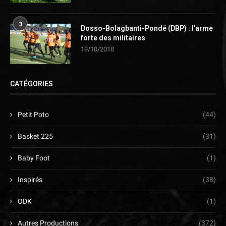
3
Dosso-Bolagbanti-Pondé (DBP) : l’arme
forte des militaires
19/10/2018
CATÉGORIES
Petit Poto
(44)
Basket 225
(31)
Baby Foot
(1)
Inspirés
(38)
ODK
(1)
Autres Productions
(372)