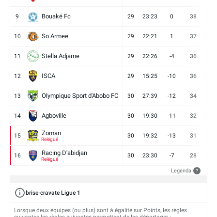
Bouaké Fc
9
29
23:23
0
38
9
So Armee
10
29
22:21
1
37
9
Stella Adjame
11
29
22:26
-4
36
9
ISCA
12
29
15:25
-10
36
10
Olympique Sport d'Abobo FC
13
30
27:39
-12
34
9
Agboville
14
30
19:30
-11
32
7
Zoman
15
30
19:32
-13
31
7
Relégué
Racing D'abidjan
16
30
23:30
-7
28
6
Relégué
Legenda
?
brise-cravate Ligue 1
Lorsque deux équipes (ou plus) sont à égalité sur Points, les règles