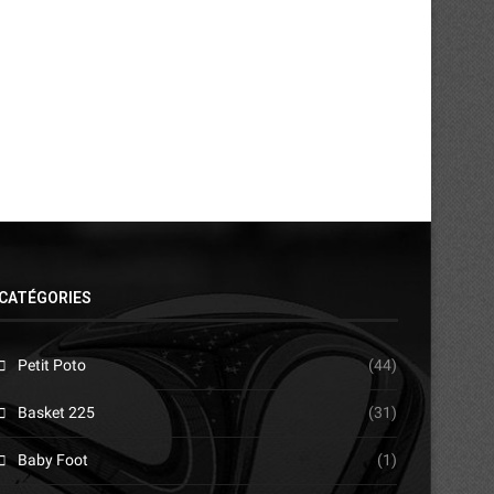
dénonce...
son staff...
28/07/2026
27/07/2026
CATÉGORIES
Petit Poto
(44)
Basket 225
(31)
Baby Foot
(1)