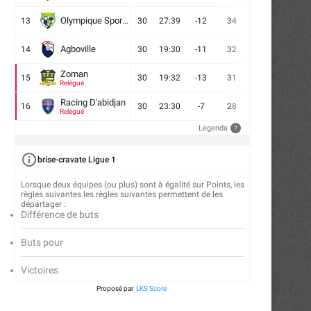
Olympique Sport d'Abobo FC
13
30
27:39
-12
34
9
7
14
Agboville
14
30
19:30
-11
32
7
11
12
Zoman
15
30
19:32
-13
31
7
10
13
Relégué
Racing D'abidjan
16
30
23:30
-7
28
6
10
14
Relégué
Legenda
?
brise-cravate Ligue 1
Lorsque deux équipes (ou plus) sont à égalité sur Points, les
règles suivantes les règles suivantes permettent de les
départager :
Différence de buts
Buts pour
Victoires
Proposé par
LKS Score