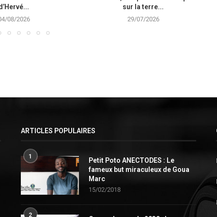
d’Hervé...
sur la terre...
04/08/2026
29/07/2026
ARTICLES POPULAIRES
1
Petit Poto ANECTODES : Le
fameux but miraculeux de Goua
Marc
15/02/2018
2