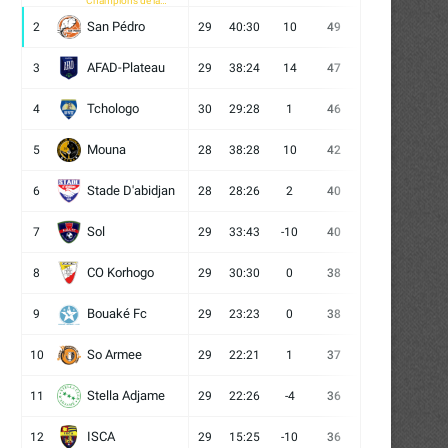
Champions de la
CAF
San Pédro
2
29
40:30
10
49
13
10
6
AFAD-Plateau
3
29
38:24
14
47
13
8
8
Tchologo
4
30
29:28
1
46
12
10
8
Mouna
5
28
38:28
10
42
12
6
10
Stade D'abidjan
6
28
28:26
2
40
11
7
10
Sol
7
29
33:43
-10
40
12
4
13
CO Korhogo
8
29
30:30
0
38
10
8
11
Bouaké Fc
9
29
23:23
0
38
9
11
9
So Armee
10
29
22:21
1
37
9
10
10
Stella Adjame
11
29
22:26
-4
36
9
9
11
ISCA
12
29
15:25
-10
36
10
6
13