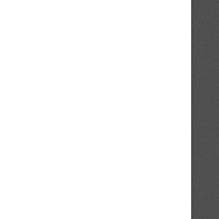
Affaire ES Agboville : le FC OSA
Mercato : le Stade d’Abidjan