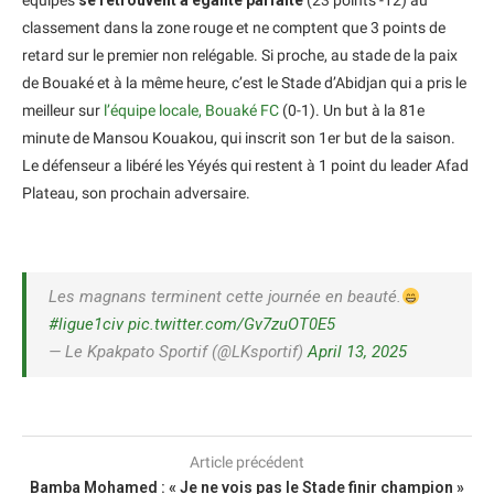
équipes
se retrouvent à égalité parfaite
(23 points -12) au
classement dans la zone rouge et ne comptent que 3 points de
retard sur le premier non relégable. Si proche, au stade de la paix
de Bouaké et à la même heure, c’est le Stade d’Abidjan qui a pris le
meilleur sur
l’équipe locale, Bouaké FC
(0-1). Un but à la 81e
minute de Mansou Kouakou, qui inscrit son 1er but de la saison.
Le défenseur a libéré les Yéyés qui restent à 1 point du leader Afad
Plateau, son prochain adversaire.
Les magnans terminent cette journée en beauté.
#ligue1civ
pic.twitter.com/Gv7zuOT0E5
— Le Kpakpato Sportif (@LKsportif)
April 13, 2025
Article précédent
Bamba Mohamed : « Je ne vois pas le Stade finir champion »