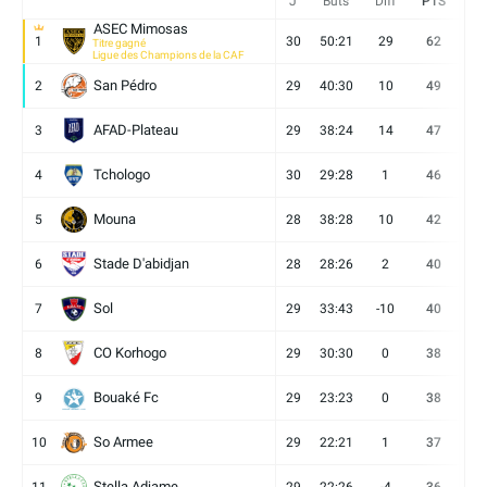
J
Buts
Diff
PTS
V
ASEC Mimosas
1
30
50:21
29
62
19
Titre gagné
Ligue des Champions de la CAF
San Pédro
2
29
40:30
10
49
13
AFAD-Plateau
3
29
38:24
14
47
13
Tchologo
4
30
29:28
1
46
12
Mouna
5
28
38:28
10
42
12
Stade D'abidjan
6
28
28:26
2
40
11
Sol
7
29
33:43
-10
40
12
CO Korhogo
8
29
30:30
0
38
10
Bouaké Fc
9
29
23:23
0
38
9
So Armee
10
29
22:21
1
37
9
Stella Adjame