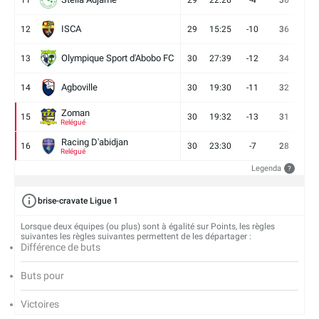
11
29
22:26
-4
36
9
ISCA
12
29
15:25
-10
36
10
Olympique Sport d'Abobo FC
13
30
27:39
-12
34
9
Agboville
14
30
19:30
-11
32
7
Zoman
15
30
19:32
-13
31
7
Relégué
Racing D'abidjan
16
30
23:30
-7
28
6
Relégué
Legenda
?
brise-cravate Ligue 1
Lorsque deux équipes (ou plus) sont à égalité sur Points, les règles
suivantes les règles suivantes permettent de les départager :
Différence de buts
Buts pour
Victoires