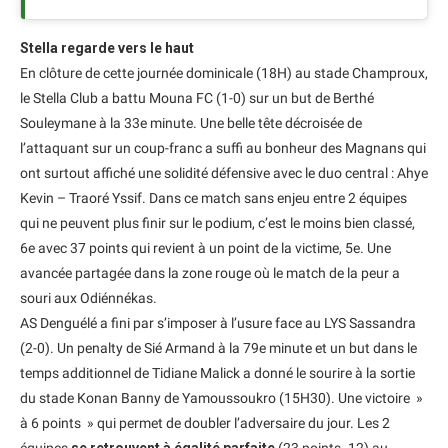
Stella regarde vers le haut
En clôture de cette journée dominicale (18H) au stade Champroux,
le Stella Club a battu Mouna FC (1-0) sur un but de Berthé
Souleymane à la 33e minute. Une belle tête décroisée de
l’attaquant sur un coup-franc a suffi au bonheur des Magnans qui
ont surtout affiché une solidité défensive avec le duo central : Ahye
Kevin – Traoré Yssif. Dans ce match sans enjeu entre 2 équipes
qui ne peuvent plus finir sur le podium, c’est le moins bien classé,
6e avec 37 points qui revient à un point de la victime, 5e. Une
avancée partagée dans la zone rouge où le match de la peur a
souri aux Odiénnékas.
AS Denguélé a fini par s’imposer à l’usure face au LYS Sassandra
(2-0). Un penalty de Sié Armand à la 79e minute et un but dans le
temps additionnel de Tidiane Malick a donné le sourire à la sortie
du stade Konan Banny de Yamoussoukro (15H30). Une victoire »
à 6 points » qui permet de doubler l’adversaire du jour. Les 2