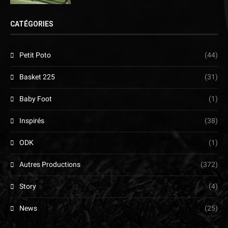
CATÉGORIES
Petit Poto
(44)
Basket 225
(31)
Baby Foot
(1)
Inspirés
(38)
ODK
(1)
Autres Productions
(372)
Story
(4)
News
(25)