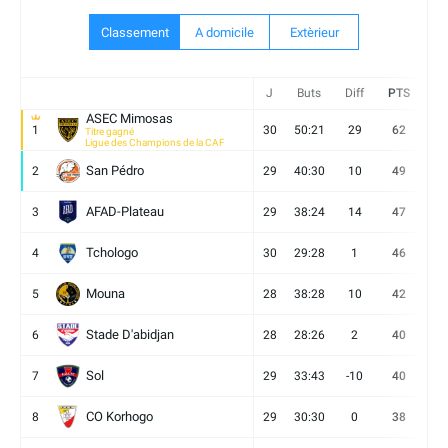
Classement
A domicile
Extèrieur
J
Buts
Diff
PTS
V
ASEC Mimosas
1
30
50:21
29
62
19
Titre gagné
Ligue des Champions de la CAF
San Pédro
2
29
40:30
10
49
13
AFAD-Plateau
3
29
38:24
14
47
13
Tchologo
4
30
29:28
1
46
12
Mouna
5
28
38:28
10
42
12
Stade D'abidjan
6
28
28:26
2
40
11
Sol
7
29
33:43
-10
40
12
CO Korhogo
8
29
30:30
0
38
10