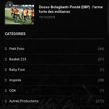
3
Dosso-Bolagbanti-Pondé (DBP) : l’arme
forte des militaires
19/10/2018
CATÉGORIES
Petit Poto
(44)
Basket 225
(31)
Baby Foot
(1)
Inspirés
(38)
ODK
(1)
Autres Productions
(372)