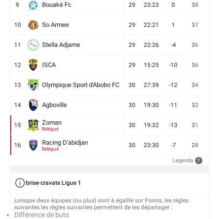
Bouaké Fc
9
29
23:23
0
38
9
So Armee
10
29
22:21
1
37
9
Stella Adjame
11
29
22:26
-4
36
9
ISCA
12
29
15:25
-10
36
10
Olympique Sport d'Abobo FC
13
30
27:39
-12
34
9
Agboville
14
30
19:30
-11
32
7
Zoman
15
30
19:32
-13
31
7
Relégué
Racing D'abidjan
16
30
23:30
-7
28
6
Relégué
Legenda
?
brise-cravate Ligue 1
Lorsque deux équipes (ou plus) sont à égalité sur Points, les règles
suivantes les règles suivantes permettent de les départager :
Différence de buts