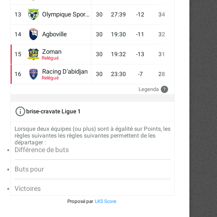
Olympique Sport d'Abobo FC
13
30
27:39
-12
34
9
7
14
Agboville
14
30
19:30
-11
32
7
11
12
Zoman
15
30
19:32
-13
31
7
10
13
Relégué
Racing D'abidjan
16
30
23:30
-7
28
6
10
14
Relégué
Legenda
?
brise-cravate Ligue 1
Lorsque deux équipes (ou plus) sont à égalité sur Points, les
règles suivantes les règles suivantes permettent de les
départager :
Différence de buts
Buts pour
Victoires
Proposé par
LKS Score