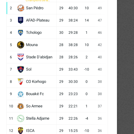
Champions de la
CAF
San Pédro
2
29
40:30
10
49
13
10
6
AFAD-Plateau
3
29
38:24
14
47
13
8
8
Tchologo
4
30
29:28
1
46
12
10
8
Mouna
5
28
38:28
10
42
12
6
10
Stade D'abidjan
6
28
28:26
2
40
11
7
10
Sol
7
29
33:43
-10
40
12
4
13
CO Korhogo
8
29
30:30
0
38
10
8
11
Bouaké Fc
9
29
23:23
0
38
9
11
9
So Armee
10
29
22:21
1
37
9
10
10
Stella Adjame
11
29
22:26
-4
36
9
9
11
ISCA
12
29
15:25
-10
36
10
6
13