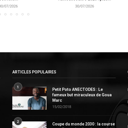
30/07/2026
30/07/2026
ARTICLES POPULAIRES
1
Petit Poto ANECTODES : Le
fameux but miraculeux de Goua
Marc
15/02/2018
2
Coupe du monde 2030 : la course