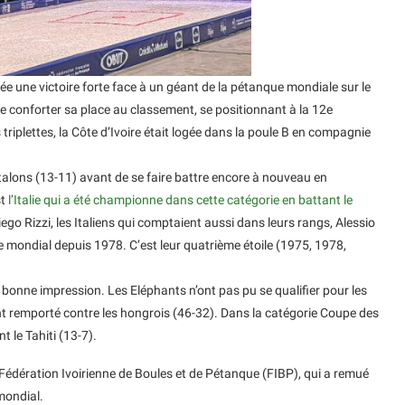
ée une victoire forte face à un géant de la pétanque mondiale sur le
 de conforter sa place au classement, se positionnant à la 12e
triplettes, la Côte d’Ivoire était logée dans la poule B en compagnie
 Étalons (13-11) avant de se faire battre encore à nouveau en
st
l’Italie qui a été championne dans cette catégorie en battant le
iego Rizzi, les Italiens qui comptaient aussi dans leurs rangs, Alessio
e mondial depuis 1978. C’est leur quatrième étoile (1975, 1978,
it bonne impression. Les Eléphants n’ont pas pu se qualifier pour les
’ont remporté contre les hongrois (46-32). Dans la catégorie Coupe des
t le Tahiti (13-7).
 Fédération Ivoirienne de Boules et de Pétanque (FIBP), qui a remué
 mondial.