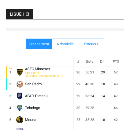
LIGUE 1 CI
Classement
A domicile
Extèrieur
J
Buts
Diff
PTS
V
ASEC Mimosas
1
30
50:21
29
62
19
Titre gagné
Ligue des Champions de la CAF
San Pédro
2
29
40:30
10
49
13
AFAD-Plateau
3
29
38:24
14
47
13
Tchologo
4
30
29:28
1
46
12
Mouna
5
28
38:28
10
42
12