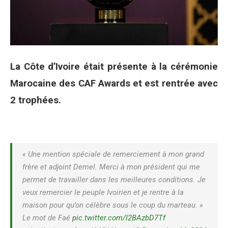
La Côte d’Ivoire était présente à la cérémonie
Marocaine des CAF Awards et est rentrée avec
2 trophées.
« Une mention spéciale de remerciement à mon grand
frère et adjoint Demel. Merci à mon président qui me
permet de travailler dans les meilleures conditions. Je
veux remercier le peuple Ivoirien et je rentre à la
maison pour qu’on célèbre sous le coup du marteau. »
Le mot de Faé
pic.twitter.com/I2BAzbD7Tf