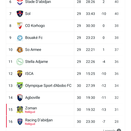
Stade D'abidjan
6
28
28:26
2
40
11
Sol
7
29
33:43
-10
40
12
CO Korhogo
8
29
30:30
0
38
10
Bouaké Fc
9
29
23:23
0
38
9
So Armee
10
29
22:21
1
37
9
Stella Adjame
11
29
22:26
-4
36
9
ISCA
12
29
15:25
-10
36
10
Olympique Sport d'Abobo FC
13
30
27:39
-12
34
9
Agboville
14
30
19:30
-11
32
7
Zoman
15
30
19:32
-13
31
7
Relégué
Racing D'abidjan
16
30
23:30
-7
28
6
Relégué
Legenda
?