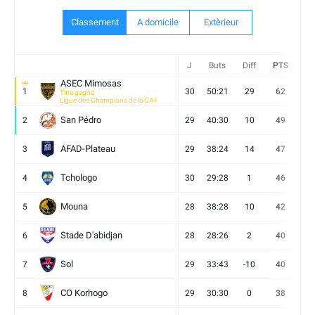
Classement
A domicile
Extèrieur
J
Buts
Diff
PTS
V
ASEC Mimosas
1
30
50:21
29
62
19
Titre gagné
Ligue des Champions de la CAF
San Pédro
2
29
40:30
10
49
13
AFAD-Plateau
3
29
38:24
14
47
13
Tchologo
4
30
29:28
1
46
12
Mouna
5
28
38:28
10
42
12
Stade D'abidjan
6
28
28:26
2
40
11
Sol
7
29
33:43
-10
40
12
CO Korhogo
8
29
30:30
0
38
10