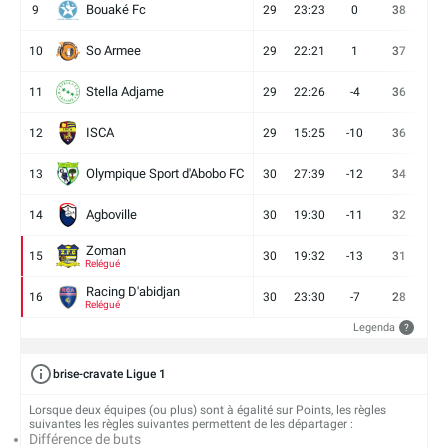
Bouaké Fc
9
29
23:23
0
38
9
So Armee
10
29
22:21
1
37
9
Stella Adjame
11
29
22:26
-4
36
9
ISCA
12
29
15:25
-10
36
10
Olympique Sport d'Abobo FC
13
30
27:39
-12
34
9
Agboville
14
30
19:30
-11
32
7
Zoman
15
30
19:32
-13
31
7
Relégué
Racing D'abidjan
16
30
23:30
-7
28
6
Relégué
Legenda
?
brise-cravate Ligue 1
Lorsque deux équipes (ou plus) sont à égalité sur Points, les règles
suivantes les règles suivantes permettent de les départager :
Différence de buts