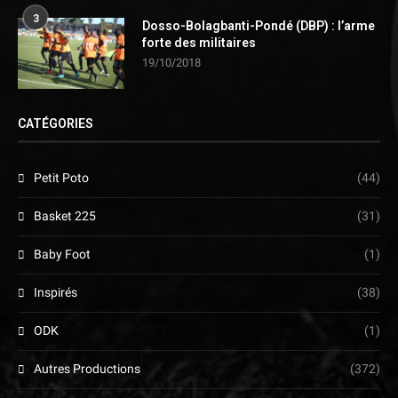
3
Dosso-Bolagbanti-Pondé (DBP) : l’arme
forte des militaires
19/10/2018
CATÉGORIES
Petit Poto
(44)
Basket 225
(31)
Baby Foot
(1)
Inspirés
(38)
ODK
(1)
Autres Productions
(372)